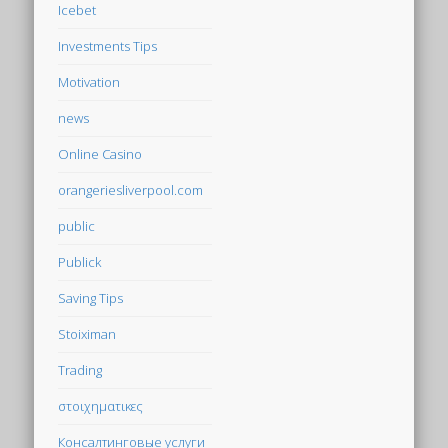
Icebet
Investments Tips
Motivation
news
Online Casino
orangeriesliverpool.com
public
Publick
Saving Tips
Stoiximan
Trading
στοιχηματικες
Консалтинговые услуги