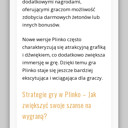
dodatkowymi nagrodami,
oferującymi graczom możliwość
zdobycia darmowych żetonów lub
innych bonusów.
Nowe wersje Plinko często
charakteryzują się atrakcyjną grafiką
i dźwiękiem, co dodatkowo zwiększa
immersję w grę. Dzięki temu gra
Plinko staje się jeszcze bardziej
ekscytująca i wciągająca dla graczy.
Strategie gry w Plinko – Jak
zwiększyć swoje szanse na
wygraną?