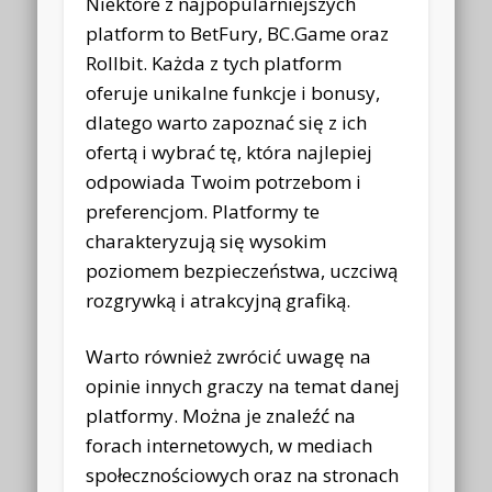
Niektóre z najpopularniejszych
platform to BetFury, BC.Game oraz
Rollbit. Każda z tych platform
oferuje unikalne funkcje i bonusy,
dlatego warto zapoznać się z ich
ofertą i wybrać tę, która najlepiej
odpowiada Twoim potrzebom i
preferencjom. Platformy te
charakteryzują się wysokim
poziomem bezpieczeństwa, uczciwą
rozgrywką i atrakcyjną grafiką.
Warto również zwrócić uwagę na
opinie innych graczy na temat danej
platformy. Można je znaleźć na
forach internetowych, w mediach
społecznościowych oraz na stronach