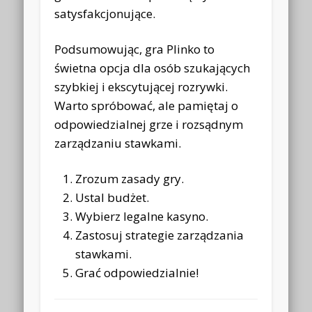
satysfakcjonujące.
Podsumowując, gra Plinko to
świetna opcja dla osób szukających
szybkiej i ekscytującej rozrywki.
Warto spróbować, ale pamiętaj o
odpowiedzialnej grze i rozsądnym
zarządzaniu stawkami.
Zrozum zasady gry.
Ustal budżet.
Wybierz legalne kasyno.
Zastosuj strategie zarządzania
stawkami.
Grać odpowiedzialnie!