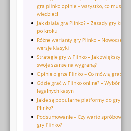
gra plinko opinie – wszystko, co musisz
wiedzieć!
Jak działa gra Plinko? – Zasady gry krok
po kroku
Różne warianty gry Plinko – Nowoczesne
wersje klasyki
Strategie gry w Plinko – Jak zwiększyć
swoje szanse na wygraną?
Opinie o grze Plinko – Co mówią gracze?
Gdzie grać w Plinko online? – Wybór
legalnych kasyn
Jakie są popularne platformy do gry w
Plinko?
Podsumowanie – Czy warto spróbować
gry Plinko?