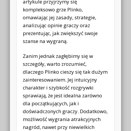
artykule przyjrzymy się
kompleksowo grze Plinko,
omawiając jej zasady, strategie,
analizując opinie graczy oraz
prezentując, jak zwiększyć swoje
szanse na wygraną.
Zanim jednak zagłębimy się w
szczegóły, warto zrozumieć,
dlaczego Plinko cieszy się tak dużym
zainteresowaniem. Jej intuicyjny
charakter i szybkość rozgrywki
sprawiają, że jest idealna zarówno
dla początkujących, jak i
doświadczonych graczy. Dodatkowo,
możliwość wygrania atrakcyjnych
nagród, nawet przy niewielkich