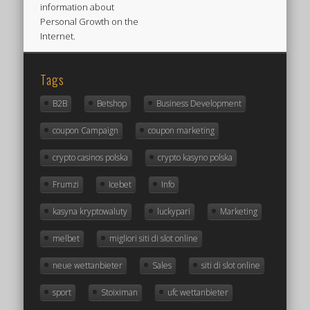
information about
Personal Growth on the
Internet.
Tags
B2B
Betshop
Business Development
coupon Campaign
coupon marketing
crypto casinos polska
crypto kasyno polska
Frumzi
Icebet
Info
kasyna kryptowaluty
luckypari
Marketing
melbet
migliori siti di slot online
neue wettanbieter
Sales
siti di slot online
sport
Stoiximan
ufc wettanbieter