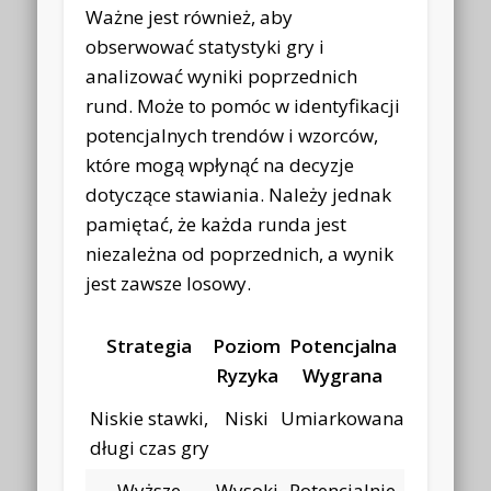
Ważne jest również, aby
obserwować statystyki gry i
analizować wyniki poprzednich
rund. Może to pomóc w identyfikacji
potencjalnych trendów i wzorców,
które mogą wpłynąć na decyzje
dotyczące stawiania. Należy jednak
pamiętać, że każda runda jest
niezależna od poprzednich, a wynik
jest zawsze losowy.
Strategia
Poziom
Potencjalna
Ryzyka
Wygrana
Niskie stawki,
Niski
Umiarkowana
długi czas gry
Wyższe
Wysoki
Potencjalnie