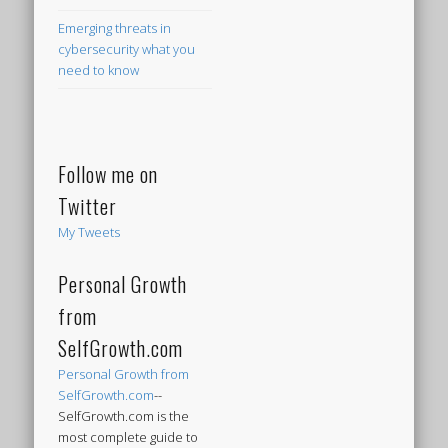
Emerging threats in
cybersecurity what you
need to know
Follow me on
Twitter
My Tweets
Personal Growth
from
SelfGrowth.com
Personal Growth from
SelfGrowth.com
--
SelfGrowth.com is the
most complete guide to