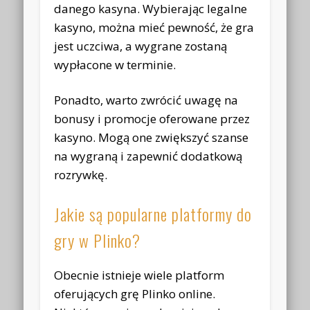
danego kasyna. Wybierając legalne
kasyno, można mieć pewność, że gra
jest uczciwa, a wygrane zostaną
wypłacone w terminie.
Ponadto, warto zwrócić uwagę na
bonusy i promocje oferowane przez
kasyno. Mogą one zwiększyć szanse
na wygraną i zapewnić dodatkową
rozrywkę.
Jakie są popularne platformy do
gry w Plinko?
Obecnie istnieje wiele platform
oferujących grę Plinko online.