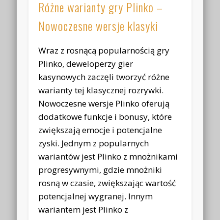
Różne warianty gry Plinko –
Nowoczesne wersje klasyki
Wraz z rosnącą popularnością gry
Plinko, deweloperzy gier
kasynowych zaczęli tworzyć różne
warianty tej klasycznej rozrywki.
Nowoczesne wersje Plinko oferują
dodatkowe funkcje i bonusy, które
zwiększają emocje i potencjalne
zyski. Jednym z popularnych
wariantów jest Plinko z mnożnikami
progresywnymi, gdzie mnożniki
rosną w czasie, zwiększając wartość
potencjalnej wygranej. Innym
wariantem jest Plinko z