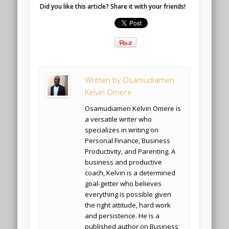
Did you like this article? Share it with your friends!
Written by
Osamudiamen
Kelvin Omere
Osamudiamen Kelvin Omere is
a versatile writer who
specializes in writing on
Personal Finance, Business
Productivity, and Parenting. A
business and productive
coach, Kelvin is a determined
goal-getter who believes
everything is possible given
the right attitude, hard work
and persistence. He is a
published author on Business