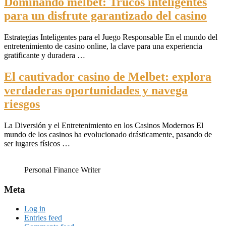
Dominando melbet: Trucos inteligentes
para un disfrute garantizado del casino
Estrategias Inteligentes para el Juego Responsable En el mundo del
entretenimiento de casino online, la clave para una experiencia
gratificante y duradera …
El cautivador casino de Melbet: explora
verdaderas oportunidades y navega
riesgos
La Diversión y el Entretenimiento en los Casinos Modernos El
mundo de los casinos ha evolucionado drásticamente, pasando de
ser lugares físicos …
Personal Finance Writer
Meta
Log in
Entries feed