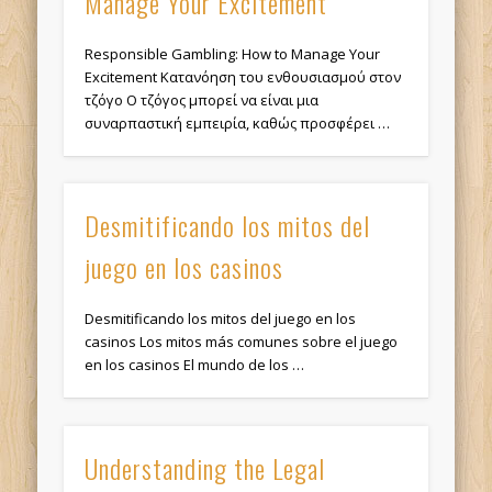
Manage Your Excitement
Responsible Gambling: How to Manage Your
Excitement Κατανόηση του ενθουσιασμού στον
τζόγο Ο τζόγος μπορεί να είναι μια
συναρπαστική εμπειρία, καθώς προσφέρει …
Desmitificando los mitos del
juego en los casinos
Desmitificando los mitos del juego en los
casinos Los mitos más comunes sobre el juego
en los casinos El mundo de los …
Understanding the Legal