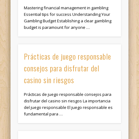
Mastering financial management in gambling
Essential tips for success Understanding Your
Gambling Budget Establishing a clear gambling
budget is paramount for anyone …
Prácticas de juego responsable
consejos para disfrutar del
casino sin riesgos
Prácticas de juego responsable consejos para
disfrutar del casino sin riesgos La importancia
del juego responsable El juego responsable es
fundamental para …