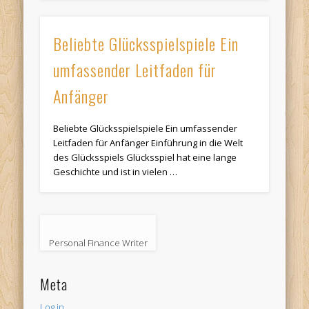
Beliebte Glücksspielspiele Ein
umfassender Leitfaden für
Anfänger
Beliebte Glücksspielspiele Ein umfassender
Leitfaden für Anfänger Einführung in die Welt
des Glücksspiels Glücksspiel hat eine lange
Geschichte und ist in vielen …
Personal Finance Writer
Meta
Log in