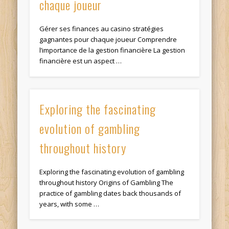
chaque joueur
Gérer ses finances au casino stratégies
gagnantes pour chaque joueur Comprendre
l’importance de la gestion financière La gestion
financière est un aspect …
Exploring the fascinating
evolution of gambling
throughout history
Exploring the fascinating evolution of gambling
throughout history Origins of Gambling The
practice of gambling dates back thousands of
years, with some …