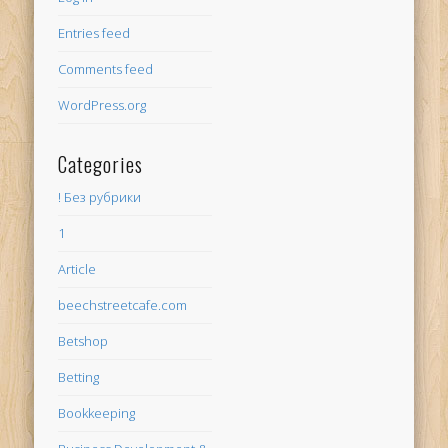
Entries feed
Comments feed
WordPress.org
Categories
! Без рубрики
1
Article
beechstreetcafe.com
Betshop
Betting
Bookkeeping