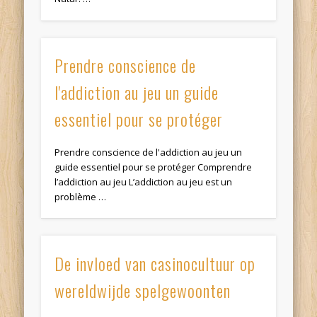
Prendre conscience de
l'addiction au jeu un guide
essentiel pour se protéger
Prendre conscience de l'addiction au jeu un
guide essentiel pour se protéger Comprendre
l’addiction au jeu L’addiction au jeu est un
problème …
De invloed van casinocultuur op
wereldwijde spelgewoonten