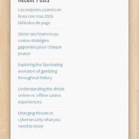
Los mejores casinos en
línea con Visa 2026
Métodos de pago
Gérer ses finances au
casino stratégies
gagnantes pour chaque
joueur
Exploring the fascinating
evolution of gambling
throughout history
Understanding the divide
online vs. offline casino
experiences
Emerging threats in
cybersecurity what you
need to know