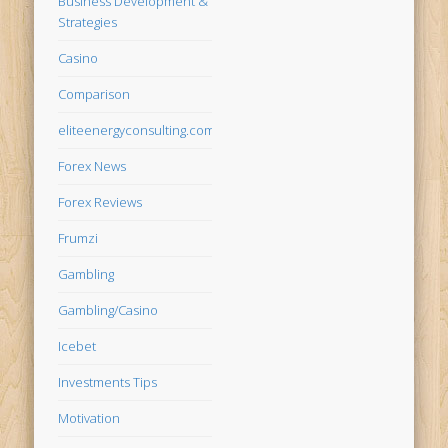
Business Development &
Strategies
Casino
Comparison
eliteenergyconsulting.com
Forex News
Forex Reviews
Frumzi
Gambling
Gambling/Casino
Icebet
Investments Tips
Motivation