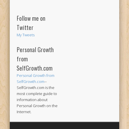
Follow me on
Twitter
My Tweets
Personal Growth
from
SelfGrowth.com
Personal Growth from
SelfGrowth.com
--
SelfGrowth.com is the
most complete guide to
information about
Personal Growth on the
Internet.