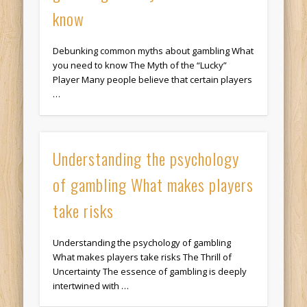
know
Debunking common myths about gambling What
you need to know The Myth of the “Lucky”
Player Many people believe that certain players
…
Understanding the psychology
of gambling What makes players
take risks
Understanding the psychology of gambling
What makes players take risks The Thrill of
Uncertainty The essence of gambling is deeply
intertwined with …