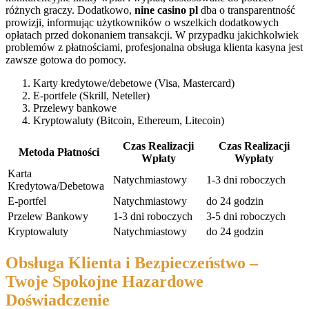
różnych graczy. Dodatkowo,
nine casino pl
dba o transparentność
prowizji, informując użytkowników o wszelkich dodatkowych
opłatach przed dokonaniem transakcji. W przypadku jakichkolwiek
problemów z płatnościami, profesjonalna obsługa klienta kasyna jest
zawsze gotowa do pomocy.
Karty kredytowe/debetowe (Visa, Mastercard)
E-portfele (Skrill, Neteller)
Przelewy bankowe
Kryptowaluty (Bitcoin, Ethereum, Litecoin)
Czas Realizacji
Czas Realizacji
Metoda Płatności
Wpłaty
Wypłaty
Karta
Natychmiastowy
1-3 dni roboczych
Kredytowa/Debetowa
E-portfel
Natychmiastowy
do 24 godzin
Przelew Bankowy
1-3 dni roboczych
3-5 dni roboczych
Kryptowaluty
Natychmiastowy
do 24 godzin
Obsługa Klienta i Bezpieczeństwo –
Twoje Spokojne Hazardowe
Doświadczenie