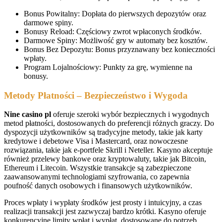
Bonus Powitalny: Dopłata do pierwszych depozytów oraz
darmowe spiny.
Bonusy Reload: Częściowy zwrot wpłaconych środków.
Darmowe Spiny: Możliwość gry w automaty bez kosztów.
Bonus Bez Depozytu: Bonus przyznawany bez konieczności
wpłaty.
Program Lojalnościowy: Punkty za grę, wymienne na
bonusy.
Metody Płatności – Bezpieczeństwo i Wygoda
Nine casino pl
oferuje szeroki wybór bezpiecznych i wygodnych
metod płatności, dostosowanych do preferencji różnych graczy. Do
dyspozycji użytkowników są tradycyjne metody, takie jak karty
kredytowe i debetowe Visa i Mastercard, oraz nowoczesne
rozwiązania, takie jak e-portfele Skrill i Neteller. Kasyno akceptuje
również przelewy bankowe oraz kryptowaluty, takie jak Bitcoin,
Ethereum i Litecoin. Wszystkie transakcje są zabezpieczone
zaawansowanymi technologiami szyfrowania, co zapewnia
poufność danych osobowych i finansowych użytkowników.
Proces wpłaty i wypłaty środków jest prosty i intuicyjny, a czas
realizacji transakcji jest zazwyczaj bardzo krótki. Kasyno oferuje
konkurencyjne limity wpłat i wypłat, dostosowane do potrzeb