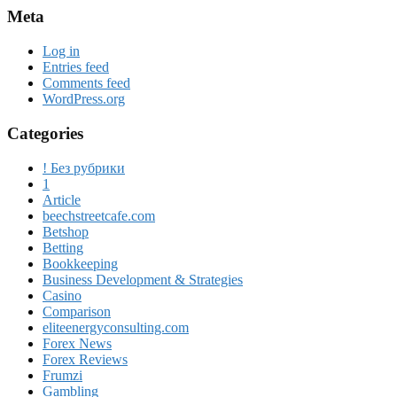
Meta
Log in
Entries feed
Comments feed
WordPress.org
Categories
! Без рубрики
1
Article
beechstreetcafe.com
Betshop
Betting
Bookkeeping
Business Development & Strategies
Casino
Comparison
eliteenergyconsulting.com
Forex News
Forex Reviews
Frumzi
Gambling