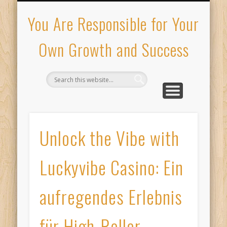
PRIVACY POLICY
MY PORTFOLIO
ABOUT ME
CONTACT
HIRE ME
HOME
You Are Responsible for Your
Own Growth and Success
Unlock the Vibe with
Luckyvibe Casino: Ein
aufregendes Erlebnis
für High-Roller