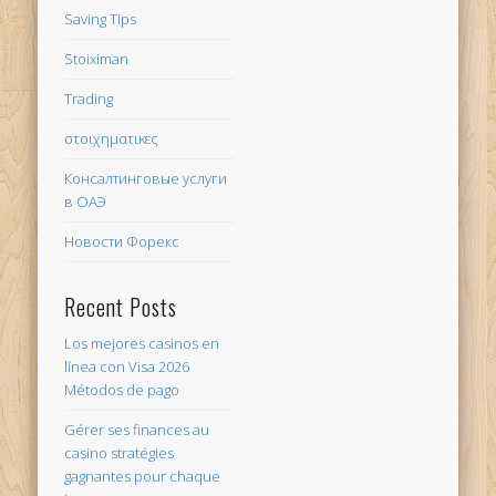
Saving Tips
Stoiximan
Trading
στοιχηματικες
Консалтинговые услуги
в ОАЭ
Новости Форекс
Recent Posts
Los mejores casinos en
línea con Visa 2026
Métodos de pago
Gérer ses finances au
casino stratégies
gagnantes pour chaque