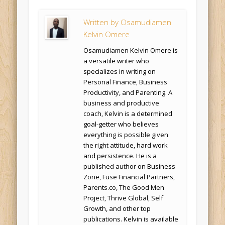
Written by
Osamudiamen
Kelvin Omere
Osamudiamen Kelvin Omere is
a versatile writer who
specializes in writing on
Personal Finance, Business
Productivity, and Parenting. A
business and productive
coach, Kelvin is a determined
goal-getter who believes
everything is possible given
the right attitude, hard work
and persistence. He is a
published author on Business
Zone, Fuse Financial Partners,
Parents.co, The Good Men
Project, Thrive Global, Self
Growth, and other top
publications. Kelvin is available