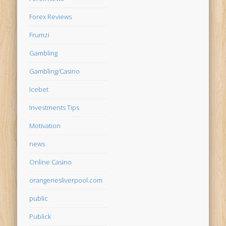
Forex Reviews
Frumzi
Gambling
Gambling/Casino
Icebet
Investments Tips
Motivation
news
Online Casino
orangeriesliverpool.com
public
Publick