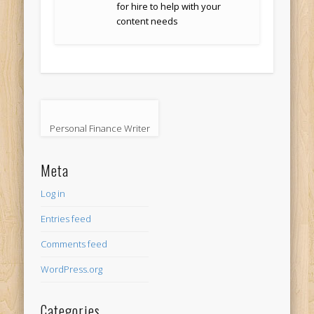
for hire to help with your
content needs
Personal Finance Writer
Meta
Log in
Entries feed
Comments feed
WordPress.org
Categories