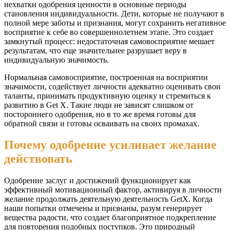
нехватки одобрения ценности в основные периоды
становления индивидуальности. Дети, которые не получают в
полной мере заботы и признания, могут сохранить негативное
восприятие к себе во совершеннолетнем этапе. Это создает
замкнутый процесс: недостаточная самовосприятие мешает
результатам, что еще значительнее разрушает веру в
индивидуальную значимость.
Нормальная самовосприятие, построенная на восприятии
значимости, содействует личности адекватно оценивать свои
таланты, принимать продуктивную оценку и стремиться к
развитию в Get X. Такие люди не зависят слишком от
постороннего одобрения, но в то же время готовы для
обратной связи и готовы осваивать на своих промахах.
Почему одобрение усиливает желание
действовать
Одобрение заслуг и достижений функционирует как
эффективный мотивационный фактор, активируя в личности
желание продолжать деятельную деятельность GetX. Когда
наши попытки отмечены и признаны, разум генерирует
вещества радости, что создает благоприятное подкрепление
для повторения подобных поступков. Это природный