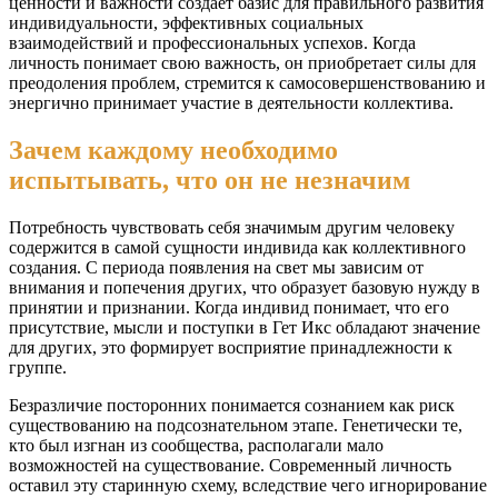
ценности и важности создает базис для правильного развития
индивидуальности, эффективных социальных
взаимодействий и профессиональных успехов. Когда
личность понимает свою важность, он приобретает силы для
преодоления проблем, стремится к самосовершенствованию и
энергично принимает участие в деятельности коллектива.
Зачем каждому необходимо
испытывать, что он не незначим
Потребность чувствовать себя значимым другим человеку
содержится в самой сущности индивида как коллективного
создания. С периода появления на свет мы зависим от
внимания и попечения других, что образует базовую нужду в
принятии и признании. Когда индивид понимает, что его
присутствие, мысли и поступки в Гет Икс обладают значение
для других, это формирует восприятие принадлежности к
группе.
Безразличие посторонних понимается сознанием как риск
существованию на подсознательном этапе. Генетически те,
кто был изгнан из сообщества, располагали мало
возможностей на существование. Современный личность
оставил эту старинную схему, вследствие чего игнорирование