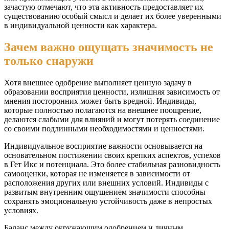
зачастую отмечают, что эта активность предоставляет их
существованию особый смысл и делает их более уверенными
в индивидуальной ценности как характера.
Зачем важно ощущать значимость не
только снаружи
Хотя внешнее одобрение выполняет ценную задачу в
образовании восприятия ценности, излишняя зависимость от
мнения посторонних может быть вредной. Индивиды,
которые полностью полагаются на внешнее поощрение,
делаются слабыми для влияний и могут потерять соединение
со своими подлинными необходимостями и ценностями.
Индивидуальное восприятие важности основывается на
основательном постижении своих крепких аспектов, успехов
в Гет Икс и потенциала. Это более стабильная разновидность
самооценки, которая не изменяется в зависимости от
расположения других или внешних условий. Индивиды с
развитым внутренним ощущением значимости способны
сохранять эмоциональную устойчивость даже в непростых
условиях.
Баланс между окружающим одобрением и личным