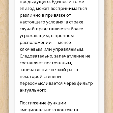
предыдущего. Единое и то же
эпизод может восприниматься
различно в привязке от
настоящего условия: в страхе
случай представляется более
угрожающим, в прочном
расположении — менее
ключевым или управляемым.
Следовательно, запечатление не
составляет постоянным,
запечатление всякий раз в
некоторой степени
переосмысливается через фильтр
актуального.
Постижение функции
эмоционального контекста