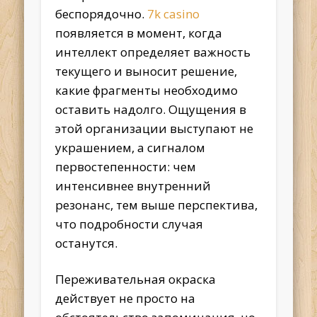
беспорядочно.
7k casino
появляется в момент, когда
интеллект определяет важность
текущего и выносит решение,
какие фрагменты необходимо
оставить надолго. Ощущения в
этой организации выступают не
украшением, а сигналом
первостепенности: чем
интенсивнее внутренний
резонанс, тем выше перспектива,
что подробности случая
останутся.
Переживательная окраска
действует не просто на