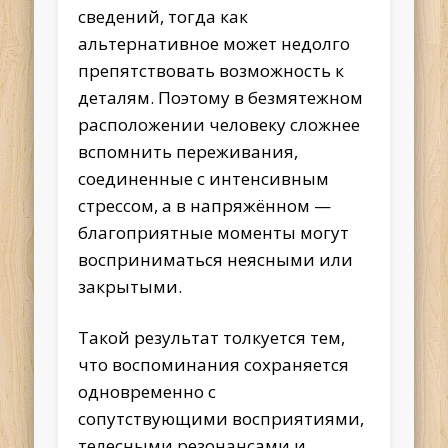
сведений, тогда как
альтернативное может недолго
препятствовать возможность к
деталям. Поэтому в безмятежном
расположении человеку сложнее
вспомнить переживания,
соединенные с интенсивным
стрессом, а в напряжённом —
благоприятные моменты могут
восприниматься неясными или
закрытыми.
Такой результат толкуется тем,
что воспоминания сохраняется
одновременно с
сопутствующими восприятиями,
телесными резонансами и