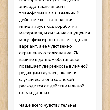
эпизода также вносит
трансформации. Отдельный
действие восстановления
инициирует ход обработки
материала, и сильные ощущения
могут фиксировать не исходную
вариант, а её чувственно
окрашенную толкование. 7К
казино в данном обстановке
повышает уверенность в личной
редакции случаев, включая
случаи если она со эпохой
расходится от действительной
схемы данных.
Чаще всего чувствительны