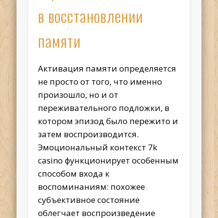
в восстановлении
памяти
Активация памяти определяется
не просто от того, что именно
произошло, но и от
переживательного подложки, в
котором эпизод было пережито и
затем воспроизводится.
Эмоциональный контекст 7k
casino функционирует особенным
способом входа к
воспоминаниям: похожее
субъективное состояние
облегчает воспроизведение