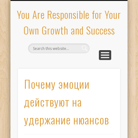
PRIVACY POLICY
MY PORTFOLIO
ABOUT ME
CONTACT
HIRE ME
HOME
You Are Responsible for Your
Own Growth and Success
Почему эмоции
действуют на
удержание нюансов