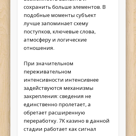
сохранить больше элементов. В
подобные моменты субъект
лучше запоминает схему
поступков, ключевые слова,
атмосферу и логические
отношения.
При значительном
переживательном
интенсивности интенсивнее
задействуются механизмы
закрепления: сведения не
единственно пролетает, а
обретает расширенную
переработку. 7К казино в данной
стадии работает как сигнал