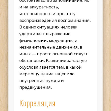
обстоятельство запоминания, но
и на аккуратность,
интенсивность и простоту
воспроизведения воспоминания.
В одних ситуациях человек
удерживает выражение
физиономии, модуляцию и
незначительные движения, в
иных — просто основной силуэт
обстановки. Различие зачастую
обусловливается тем, в какой
мере ощущение зацепило
внутренние нужды и
предвкушения.
Корреляция