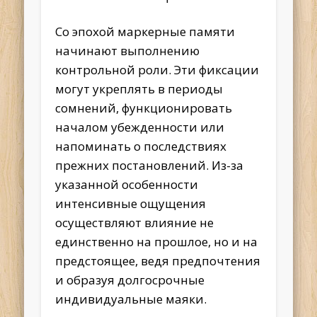
Со эпохой маркерные памяти
начинают выполнению
контрольной роли. Эти фиксации
могут укреплять в периоды
сомнений, функционировать
началом убежденности или
напоминать о последствиях
прежних постановлений. Из-за
указанной особенности
интенсивные ощущения
осуществляют влияние не
единственно на прошлое, но и на
предстоящее, ведя предпочтения
и образуя долгосрочные
индивидуальные маяки.