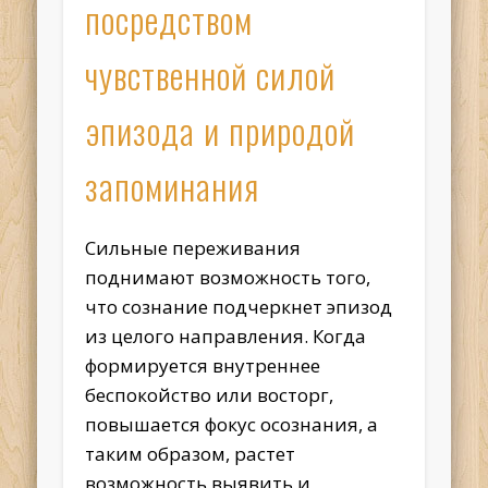
посредством
чувственной силой
эпизода и природой
запоминания
Сильные переживания
поднимают возможность того,
что сознание подчеркнет эпизод
из целого направления. Когда
формируется внутреннее
беспокойство или восторг,
повышается фокус осознания, а
таким образом, растет
возможность выявить и