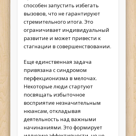
способен запустить избегать
вызовов, что не гарантируют
стремительного итога. Это
ограничивает индивидуальный
развитие и может привести к
стагнации в совершенствовании.
Еще единственная задача
привязана с синдромом
перфекционизма в мелочах.
Некоторые люди стартуют
посвящать избыточное
восприятие незначительным
нюансам, откладывая
деятельность над важными
начинаниями. Это формирует
иллюзию эффективности, но не