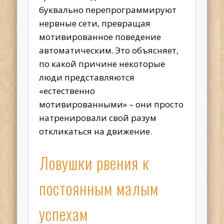
буквально перепрограммируют
нервные сети, превращая
мотивированное поведение
автоматическим. Это объясняет,
по какой причине некоторые
люди представляются
«естественно
мотивированными» – они просто
натренировали свой разум
откликаться на движение.
Ловушки рвения к
постоянным малым
успехам