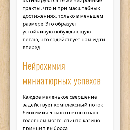
активируются те же нейронные
тракты, что и при масштабных
достижениях, только в меньшем
размере. Это образует
устойчивую побуждающую
петлю, что содействует нам идти
вперед.
Нейрохимия
миниатюрных успехов
Каждое маленькое свершение
задействует комплексный поток
биохимических ответов в наш
головном мозге. спинто казино
принцип выброса