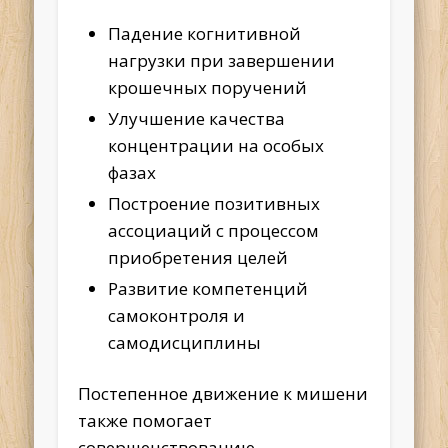
Падение когнитивной
нагрузки при завершении
крошечных поручений
Улучшение качества
концентрации на особых
фазах
Построение позитивных
ассоциаций с процессом
приобретения целей
Развитие компетенций
самоконтроля и
самодисциплины
Постепенное движение к мишени
также помогает
совершенствованию