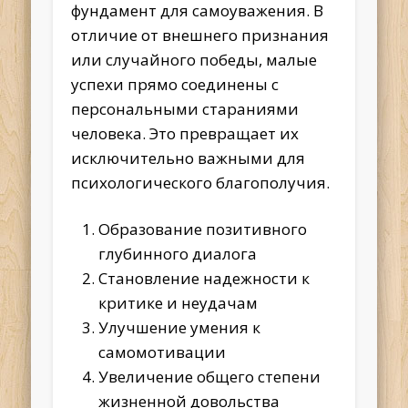
фундамент для самоуважения. В
отличие от внешнего признания
или случайного победы, малые
успехи прямо соединены с
персональными стараниями
человека. Это превращает их
исключительно важными для
психологического благополучия.
Образование позитивного
глубинного диалога
Становление надежности к
критике и неудачам
Улучшение умения к
самомотивации
Увеличение общего степени
жизненной довольства