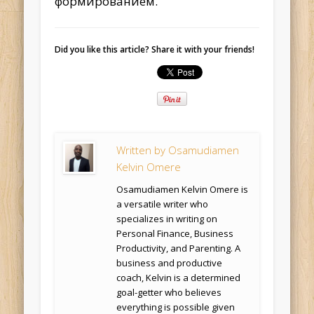
формированием.
Did you like this article? Share it with your friends!
Written by
Osamudiamen
Kelvin Omere
Osamudiamen Kelvin Omere is
a versatile writer who
specializes in writing on
Personal Finance, Business
Productivity, and Parenting. A
business and productive
coach, Kelvin is a determined
goal-getter who believes
everything is possible given