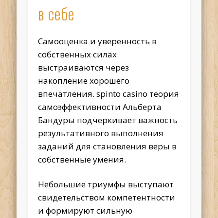
в себе
Самооценка и уверенность в
собственных силах
выстраиваются через
накопление хорошего
впечатления. spinto casino теория
самоэффективности Альберта
Бандуры подчеркивает важность
результативного выполнения
заданий для становления веры в
собственные умения.
Небольшие триумфы выступают
свидетельством компетентности
и формируют сильную