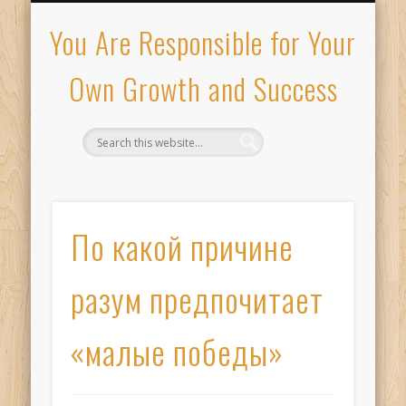
PRIVACY POLICY
MY PORTFOLIO
ABOUT ME
CONTACT
HIRE ME
HOME
You Are Responsible for Your
Own Growth and Success
По какой причине
разум предпочитает
«малые победы»