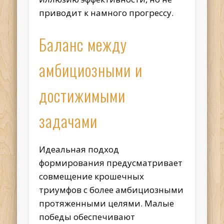
приводит к намного прогрессу.
Баланс между
амбициозными и
достижимыми
задачами
Идеальная подход
формирования предусматривает
совмещение крошечных
триумфов с более амбициозными
протяженными целями. Малые
победы обеспечивают