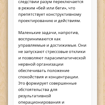
следствии разум переключается
в режим «бей или беги», что
препятствует конструктивному
проектированию и действиям.
Маленькие задачи, напротив,
воспринимаются как
управляемые и достижимые. Они
не запускают стрессовые отклики
и позволяют парасимпатической
нервной организации
обеспечивать положение
спокойствия и концентрации.
Это формирует совершенные
обстоятельства для
результативной
операционирования и