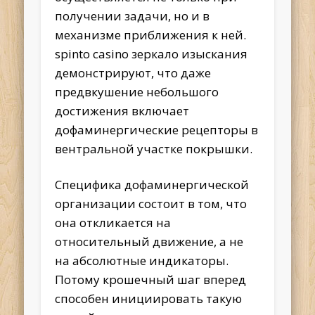
получении задачи, но и в
механизме приближения к ней.
spinto casino зеркало изыскания
демонстрируют, что даже
предвкушение небольшого
достижения включает
дофаминергические рецепторы в
вентральной участке покрышки.
Специфика дофаминергической
организации состоит в том, что
она откликается на
относительный движение, а не
на абсолютные индикаторы.
Потому крошечный шаг вперед
способен инициировать такую