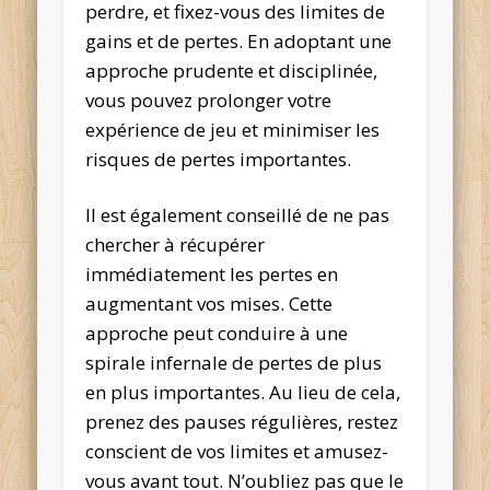
perdre, et fixez-vous des limites de
gains et de pertes. En adoptant une
approche prudente et disciplinée,
vous pouvez prolonger votre
expérience de jeu et minimiser les
risques de pertes importantes.
Il est également conseillé de ne pas
chercher à récupérer
immédiatement les pertes en
augmentant vos mises. Cette
approche peut conduire à une
spirale infernale de pertes de plus
en plus importantes. Au lieu de cela,
prenez des pauses régulières, restez
conscient de vos limites et amusez-
vous avant tout. N’oubliez pas que le