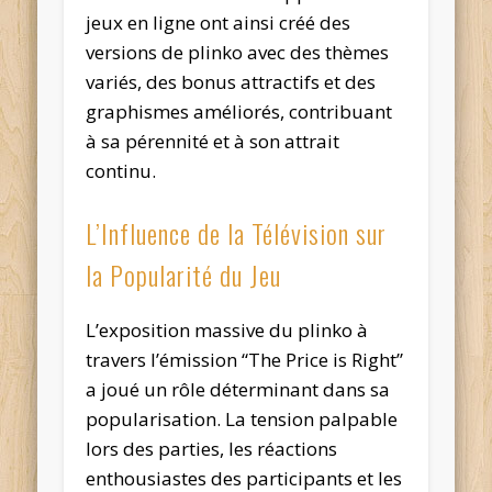
jeux en ligne ont ainsi créé des
versions de plinko avec des thèmes
variés, des bonus attractifs et des
graphismes améliorés, contribuant
à sa pérennité et à son attrait
continu.
L’Influence de la Télévision sur
la Popularité du Jeu
L’exposition massive du plinko à
travers l’émission “The Price is Right”
a joué un rôle déterminant dans sa
popularisation. La tension palpable
lors des parties, les réactions
enthousiastes des participants et les