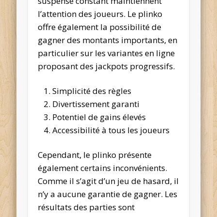
suspense constant maintiennent
l’attention des joueurs. Le plinko
offre également la possibilité de
gagner des montants importants, en
particulier sur les variantes en ligne
proposant des jackpots progressifs.
Simplicité des règles
Divertissement garanti
Potentiel de gains élevés
Accessibilité à tous les joueurs
Cependant, le plinko présente
également certains inconvénients.
Comme il s’agit d’un jeu de hasard, il
n’y a aucune garantie de gagner. Les
résultats des parties sont