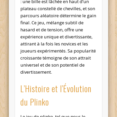
: une bille est lâchée en haut d’un
plateau constellé de chevilles, et son
parcours aléatoire détermine le gain
final. Ce jeu, mélange subtil de
hasard et de tension, offre une
expérience unique et divertissante,
attirant à la fois les novices et les
joueurs expérimentés. Sa popularité
croissante témoigne de son attrait
universel et de son potentiel de
divertissement.
L’Histoire et l’Évolution
du Plinko
Le jeu de plinko, tel que nous le