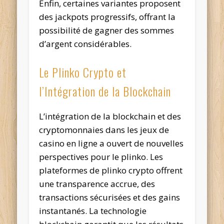
Enfin, certaines variantes proposent
des jackpots progressifs, offrant la
possibilité de gagner des sommes
d’argent considérables.
Le Plinko Crypto et
l’Intégration de la Blockchain
L’intégration de la blockchain et des
cryptomonnaies dans les jeux de
casino en ligne a ouvert de nouvelles
perspectives pour le plinko. Les
plateformes de plinko crypto offrent
une transparence accrue, des
transactions sécurisées et des gains
instantanés. La technologie