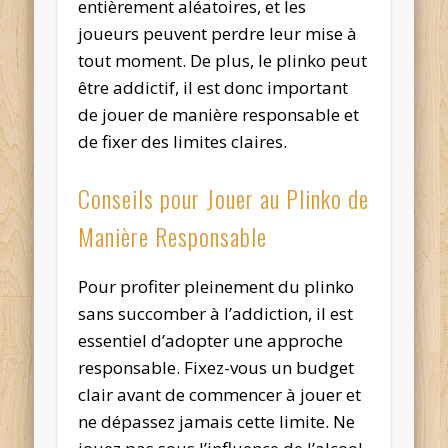
entièrement aléatoires, et les
joueurs peuvent perdre leur mise à
tout moment. De plus, le plinko peut
être addictif, il est donc important
de jouer de manière responsable et
de fixer des limites claires.
Conseils pour Jouer au Plinko de
Manière Responsable
Pour profiter pleinement du plinko
sans succomber à l’addiction, il est
essentiel d’adopter une approche
responsable. Fixez-vous un budget
clair avant de commencer à jouer et
ne dépassez jamais cette limite. Ne