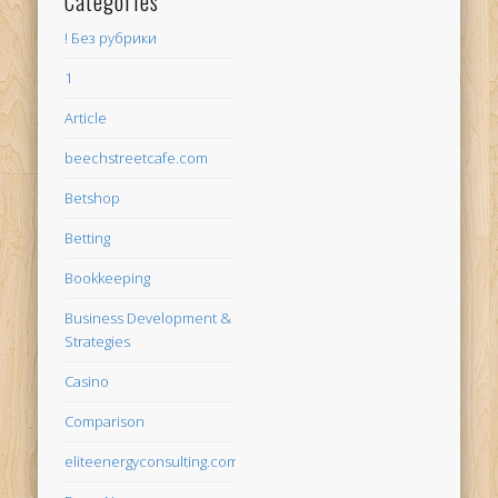
Categories
! Без рубрики
1
Article
beechstreetcafe.com
Betshop
Betting
Bookkeeping
Business Development &
Strategies
Casino
Comparison
eliteenergyconsulting.com