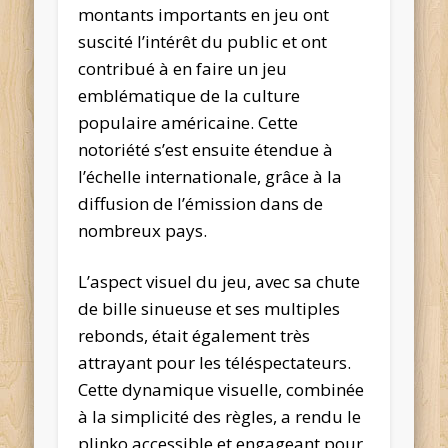
montants importants en jeu ont
suscité l’intérêt du public et ont
contribué à en faire un jeu
emblématique de la culture
populaire américaine. Cette
notoriété s’est ensuite étendue à
l’échelle internationale, grâce à la
diffusion de l’émission dans de
nombreux pays.
L’aspect visuel du jeu, avec sa chute
de bille sinueuse et ses multiples
rebonds, était également très
attrayant pour les téléspectateurs.
Cette dynamique visuelle, combinée
à la simplicité des règles, a rendu le
plinko accessible et engageant pour