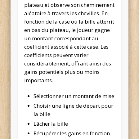
plateau et observe son cheminement
aléatoire à travers les chevilles. En
fonction de la case où la bille atterrit
en bas du plateau, le joueur gagne
un montant correspondant au
coefficient associé à cette case. Les
coefficients peuvent varier
considérablement, offrant ainsi des
gains potentiels plus ou moins
importants.
Sélectionner un montant de mise
Choisir une ligne de départ pour
la bille
Lâcher la bille
Récupérer les gains en fonction