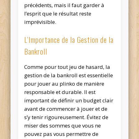
précédents, mais il faut garder à
l’esprit que le résultat reste
imprévisible.
L’Importance de la Gestion de la
Bankroll
Comme pour tout jeu de hasard, la
gestion de la bankroll est essentielle
pour jouer au plinko de manière
responsable et durable. Il est
important de définir un budget clair
avant de commencer à jouer et de
s’y tenir rigoureusement. Évitez de
miser des sommes que vous ne
pouvez pas vous permettre de