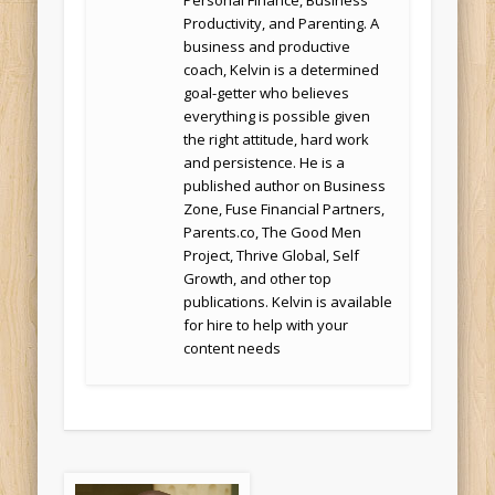
Productivity, and Parenting. A
business and productive
coach, Kelvin is a determined
goal-getter who believes
everything is possible given
the right attitude, hard work
and persistence. He is a
published author on Business
Zone, Fuse Financial Partners,
Parents.co, The Good Men
Project, Thrive Global, Self
Growth, and other top
publications. Kelvin is available
for hire to help with your
content needs