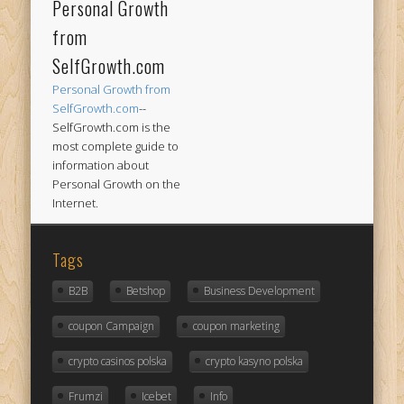
Personal Growth
from
SelfGrowth.com
Personal Growth from
SelfGrowth.com
--
SelfGrowth.com is the
most complete guide to
information about
Personal Growth on the
Internet.
Tags
B2B
Betshop
Business Development
coupon Campaign
coupon marketing
crypto casinos polska
crypto kasyno polska
Frumzi
Icebet
Info