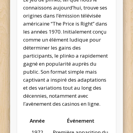
connaissons aujourd’hui, trouve ses
origines dans l’émission télévisée
américaine “The Price is Right” dans
les années 1970. Initialement conçu
comme un élément ludique pour
déterminer les gains des
participants, le plinko a rapidement
gagné en popularité auprès du
public. Son format simple mais
captivant a inspiré des adaptations
et des variations tout au long des
décennies, notamment avec
l’avènement des casinos en ligne.
Année
Événement
1972
Première apparition du