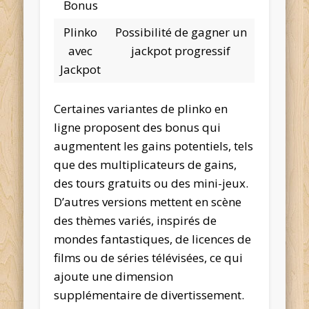
Bonus
Plinko
Possibilité de gagner un
avec
jackpot progressif
Jackpot
Certaines variantes de plinko en
ligne proposent des bonus qui
augmentent les gains potentiels, tels
que des multiplicateurs de gains,
des tours gratuits ou des mini-jeux.
D’autres versions mettent en scène
des thèmes variés, inspirés de
mondes fantastiques, de licences de
films ou de séries télévisées, ce qui
ajoute une dimension
supplémentaire de divertissement.