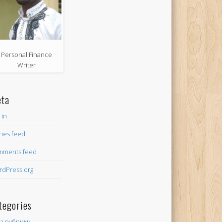
Personal Finance
Writer
ta
 in
ries feed
mments feed
dPress.org
tegories
ез рубрики