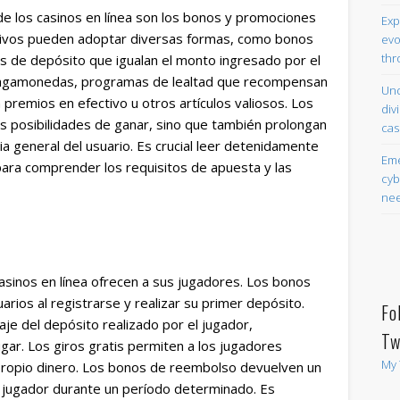
 de los casinos en línea son los bonos y promociones
Exp
ntivos pueden adoptar diversas formas, como bonos
evo
thr
s de depósito que igualan el monto ingresado por el
as tragamonedas, programas de lealtad que recompensan
Und
premios en efectivo u otros artículos valiosos. Los
div
 posibilidades de ganar, sino que también prolongan
cas
a general del usuario. Es crucial leer detenidamente
Eme
para comprender los requisitos de apuesta y las
cyb
nee
asinos en línea ofrecen a sus jugadores. Los bonos
rios al registrarse y realizar su primer depósito.
Fo
je del depósito realizado por el jugador,
Tw
gar. Los giros gratis permiten a los jugadores
My 
u propio dinero. Los bonos de reembolso devuelven un
l jugador durante un período determinado. Es