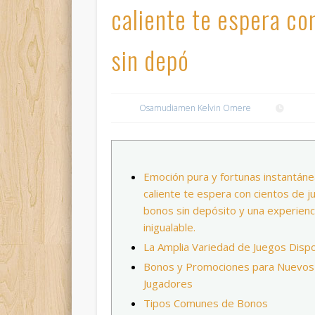
caliente te espera co
sin depó
Osamudiamen Kelvin Omere
Emoción pura y fortunas instantáne
caliente te espera con cientos de j
bonos sin depósito y una experienc
inigualable.
La Amplia Variedad de Juegos Disp
Bonos y Promociones para Nuevos 
Jugadores
Tipos Comunes de Bonos