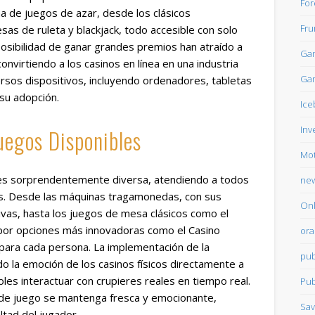
For
a de juegos de azar, desde los clásicos
Fru
s de ruleta y blackjack, todo accesible con solo
 posibilidad de ganar grandes premios han atraído a
Gam
nvirtiendo a los casinos en línea en una industria
Gam
versos dispositivos, incluyendo ordenadores, tabletas
 su adopción.
Ice
Inv
uegos Disponibles
Mot
a es sorprendentemente diversa, atendiendo a todos
ne
es. Desde las máquinas tragamonedas, con sus
Onl
tivas, hasta los juegos de mesa clásicos como el
do por opciones más innovadoras como el Casino
ora
 para cada persona. La implementación de la
pub
do la emoción de los casinos físicos directamente a
oles interactuar con crupieres reales en tiempo real.
Pub
 de juego se mantenga fresca y emocionante,
Sav
ltad del jugador.