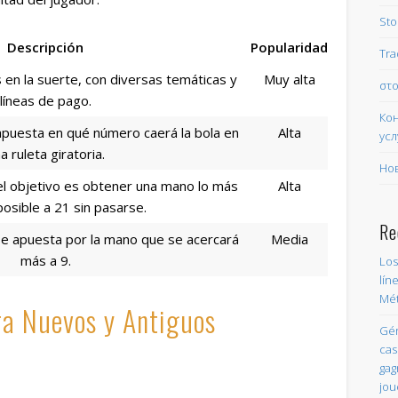
Sto
Descripción
Popularidad
Tra
en la suerte, con diversas temáticas y
Muy alta
στο
líneas de pago.
Ко
apuesta en qué número caerá la bola en
Alta
усл
a ruleta giratoria.
Но
el objetivo es obtener una mano lo más
Alta
osible a 21 sin pasarse.
Re
se apuesta por la mano que se acercará
Media
más a 9.
Los
lín
Mét
ra Nuevos y Antiguos
Gér
cas
gag
jou