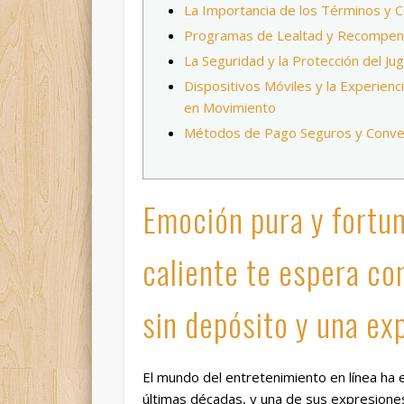
La Importancia de los Términos y 
Programas de Lealtad y Recompe
La Seguridad y la Protección del Ju
Dispositivos Móviles y la Experienc
en Movimiento
Métodos de Pago Seguros y Conve
Emoción pura y fortun
caliente te espera co
sin depósito y una exp
El mundo del entretenimiento en línea ha 
últimas décadas, y una de sus expresion