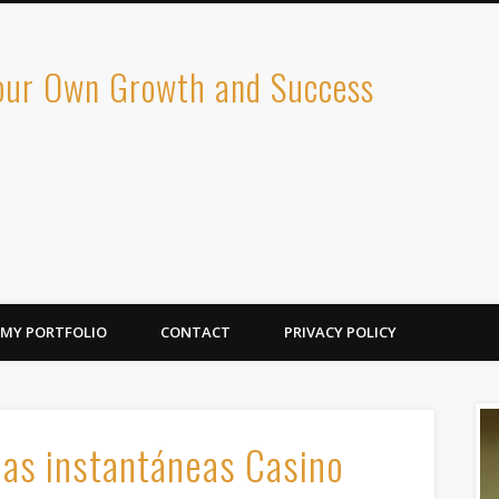
Your Own Growth and Success
MY PORTFOLIO
CONTACT
PRIVACY POLICY
nas instantáneas Casino