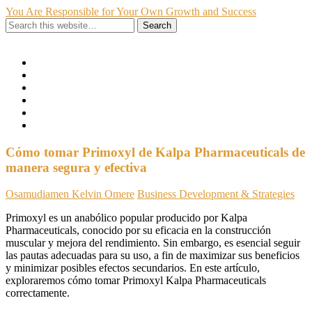
You Are Responsible for Your Own Growth and Success
Show Navigation
Hide Navigation
Home
Hire Me
About Me
My Portfolio
Contact
Privacy Policy
Cómo tomar Primoxyl de Kalpa Pharmaceuticals de
manera segura y efectiva
Osamudiamen Kelvin Omere
Business Development & Strategies
Primoxyl es un anabólico popular producido por Kalpa
Pharmaceuticals, conocido por su eficacia en la construcción
muscular y mejora del rendimiento. Sin embargo, es esencial seguir
las pautas adecuadas para su uso, a fin de maximizar sus beneficios
y minimizar posibles efectos secundarios. En este artículo,
exploraremos cómo tomar Primoxyl Kalpa Pharmaceuticals
correctamente.