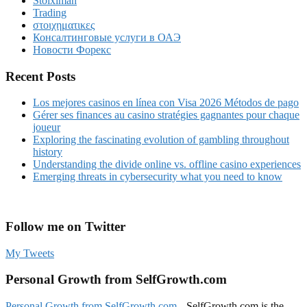
Stoiximan
Trading
στοιχηματικες
Консалтинговые услуги в ОАЭ
Новости Форекс
Recent Posts
Los mejores casinos en línea con Visa 2026 Métodos de pago
Gérer ses finances au casino stratégies gagnantes pour chaque
joueur
Exploring the fascinating evolution of gambling throughout
history
Understanding the divide online vs. offline casino experiences
Emerging threats in cybersecurity what you need to know
Follow me on Twitter
My Tweets
Personal Growth from SelfGrowth.com
Personal Growth from SelfGrowth.com
-- SelfGrowth.com is the