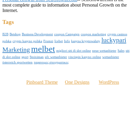
most complete guide to information about Personal Growth on the
Internet.
Tags
B2B
Betshop
Business Development
coupon Campaign
coupon marketing
crypto casinos
luckypari
polska
crypto kasyno polska
Frumzi
Icebet
Info
kasyna kryptowaluty
melbet
Marketing
migliori siti di slot online
neue wettanbieter
Sales
siti
di slot online
sport
Stoiximan
ufc wettanbieter
vincispin kasyno online
wettanbieter
österreich sportwetten
παρανομες στοιχηματικες
© 2016 Kelvinomere.com
Powered by
Pinboard Theme
by
One Designs
and
WordPress