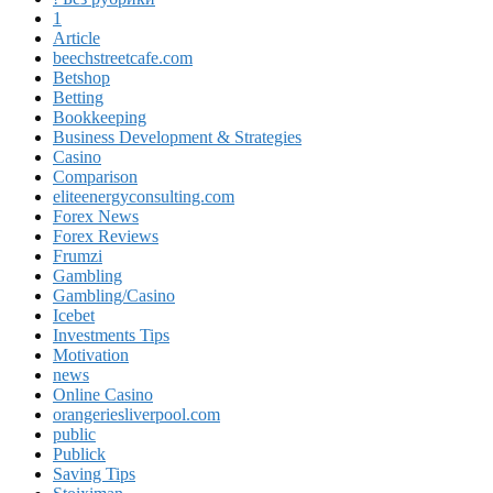
1
Article
beechstreetcafe.com
Betshop
Betting
Bookkeeping
Business Development & Strategies
Casino
Comparison
eliteenergyconsulting.com
Forex News
Forex Reviews
Frumzi
Gambling
Gambling/Casino
Icebet
Investments Tips
Motivation
news
Online Casino
orangeriesliverpool.com
public
Publick
Saving Tips