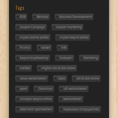
Tags
B2B
Betshop
Business Development
coupon Campaign
coupon marketing
crypto casinos polska
crypto kasyno polska
Frumzi
Icebet
Info
kasyna kryptowaluty
luckypari
Marketing
melbet
migliori siti di slot online
neue wettanbieter
Sales
siti di slot online
sport
Stoiximan
ufc wettanbieter
vincispin kasyno online
wettanbieter
österreich sportwetten
παρανομες στοιχηματικες