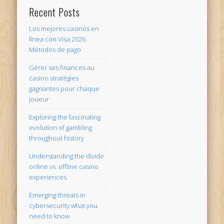
Recent Posts
Los mejores casinos en
línea con Visa 2026
Métodos de pago
Gérer ses finances au
casino stratégies
gagnantes pour chaque
joueur
Exploring the fascinating
evolution of gambling
throughout history
Understanding the divide
online vs. offline casino
experiences
Emerging threats in
cybersecurity what you
need to know