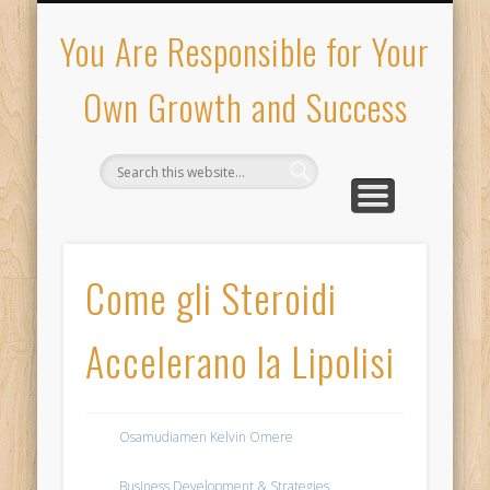
PRIVACY POLICY
MY PORTFOLIO
ABOUT ME
CONTACT
HIRE ME
HOME
You Are Responsible for Your
Own Growth and Success
Come gli Steroidi
Accelerano la Lipolisi
Osamudiamen Kelvin Omere
Business Development & Strategies