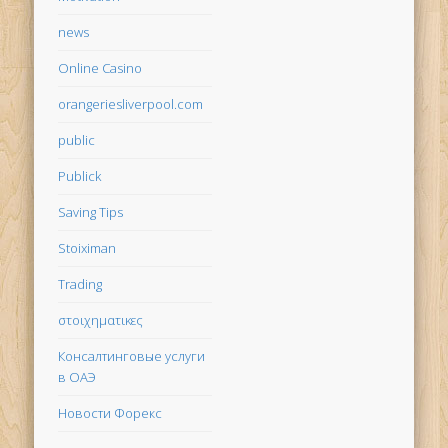
news
Online Casino
orangeriesliverpool.com
public
Publick
Saving Tips
Stoiximan
Trading
στοιχηματικες
Консалтинговые услуги
в ОАЭ
Новости Форекс