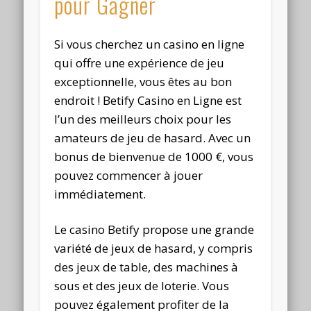
pour Gagner
Si vous cherchez un casino en ligne
qui offre une expérience de jeu
exceptionnelle, vous êtes au bon
endroit ! Betify Casino en Ligne est
l’un des meilleurs choix pour les
amateurs de jeu de hasard. Avec un
bonus de bienvenue de 1000 €, vous
pouvez commencer à jouer
immédiatement.
Le casino Betify propose une grande
variété de jeux de hasard, y compris
des jeux de table, des machines à
sous et des jeux de loterie. Vous
pouvez également profiter de la