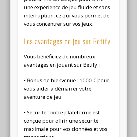
une expérience de jeu fluide et sans
interruption, ce qui vous permet de
vous concentrer sur vos jeux.
Les avantages de jeu sur Betify
Vous bénéficiez de nombreux
avantages en jouant sur Betify :
• Bonus de bienvenue : 1000 € pour
vous aider à démarrer votre
aventure de jeu
• Sécurité : notre plateforme est
conçue pour offrir une sécurité
maximale pour vos données et vos