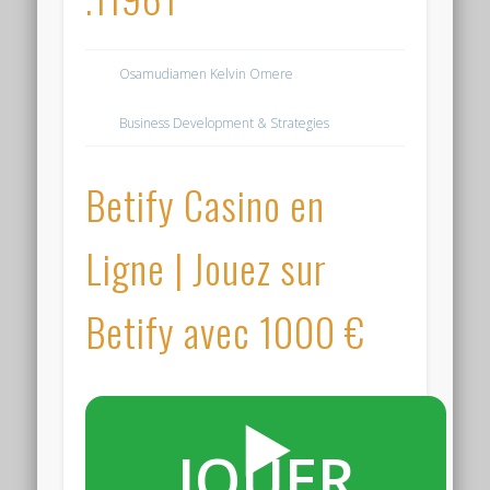
Osamudiamen Kelvin Omere
Business Development & Strategies
Betify Casino en
Ligne | Jouez sur
Betify avec 1000 €
▶️
JOUER