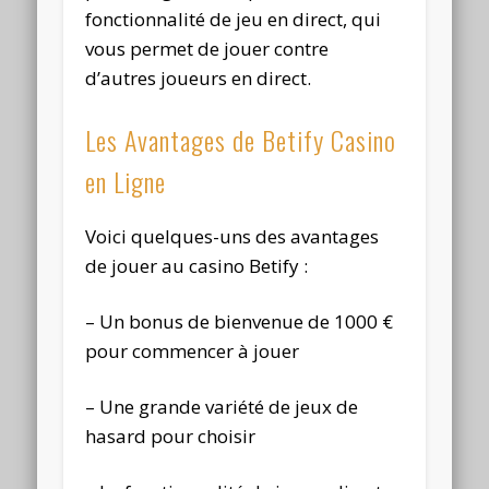
fonctionnalité de jeu en direct, qui
vous permet de jouer contre
d’autres joueurs en direct.
Les Avantages de Betify Casino
en Ligne
Voici quelques-uns des avantages
de jouer au casino Betify :
– Un bonus de bienvenue de 1000 €
pour commencer à jouer
– Une grande variété de jeux de
hasard pour choisir