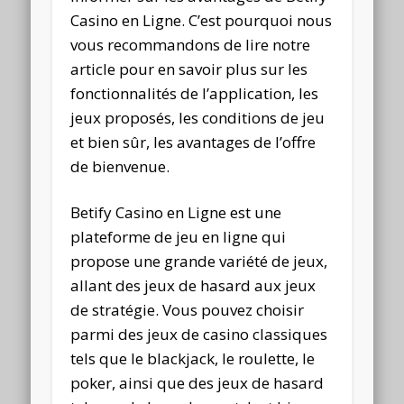
Casino en Ligne. C’est pourquoi nous
vous recommandons de lire notre
article pour en savoir plus sur les
fonctionnalités de l’application, les
jeux proposés, les conditions de jeu
et bien sûr, les avantages de l’offre
de bienvenue.
Betify Casino en Ligne est une
plateforme de jeu en ligne qui
propose une grande variété de jeux,
allant des jeux de hasard aux jeux
de stratégie. Vous pouvez choisir
parmi des jeux de casino classiques
tels que le blackjack, le roulette, le
poker, ainsi que des jeux de hasard