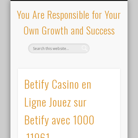
PRIVACY POLICY
MY PORTFOLIO
ABOUT ME
CONTACT
HIRE ME
HOME
You Are Responsible for Your
Own Growth and Success
Betify Casino en
Ligne Jouez sur
Betify avec 1000
.11961