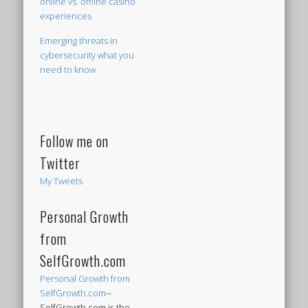
online vs. offline casino
experiences
Emerging threats in
cybersecurity what you
need to know
Follow me on
Twitter
My Tweets
Personal Growth
from
SelfGrowth.com
Personal Growth from
SelfGrowth.com
--
SelfGrowth.com is the