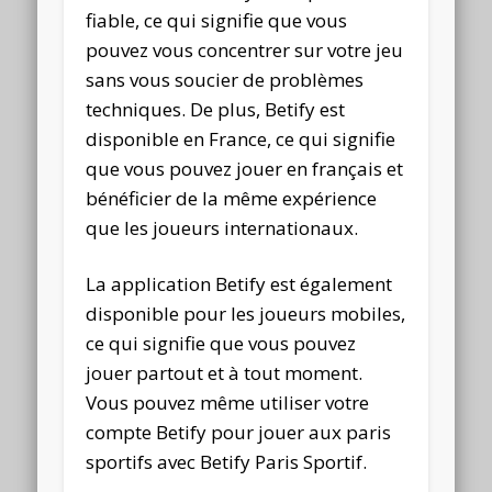
fiable, ce qui signifie que vous
pouvez vous concentrer sur votre jeu
sans vous soucier de problèmes
techniques. De plus, Betify est
disponible en France, ce qui signifie
que vous pouvez jouer en français et
bénéficier de la même expérience
que les joueurs internationaux.
La application Betify est également
disponible pour les joueurs mobiles,
ce qui signifie que vous pouvez
jouer partout et à tout moment.
Vous pouvez même utiliser votre
compte Betify pour jouer aux paris
sportifs avec Betify Paris Sportif.