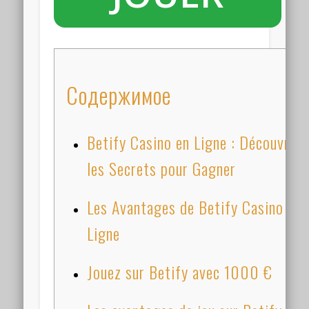
Содержимое
Betify Casino en Ligne : Découvrez
les Secrets pour Gagner
Les Avantages de Betify Casino en
Ligne
Jouez sur Betify avec 1000 €