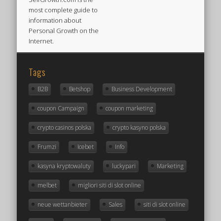
most complete guide to
information about
Personal Growth on the
Internet.
Tags
B2B
Betshop
Business Development
coupon Campaign
coupon marketing
crypto casinos polska
crypto kasyno polska
Frumzi
Icebet
Info
kasyna kryptowaluty
luckypari
Marketing
melbet
migliori siti di slot online
neue wettanbieter
Sales
siti di slot online