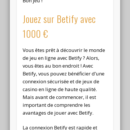
Bon jeu !
Jouez sur Betify avec
1000 €
Vous êtes prêt à découvrir le monde
de jeu en ligne avec Betify ? Alors,
vous êtes au bon endroit ! Avec
Betify, vous pouvez bénéficier d’une
connexion sécurisée et de jeux de
casino en ligne de haute qualité.
Mais avant de commencer, il est
important de comprendre les
avantages de jouer avec Betify.
La connexion Betify est rapide et