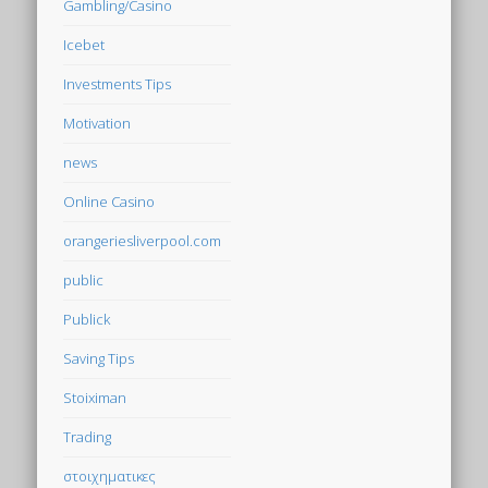
Gambling/Casino
Icebet
Investments Tips
Motivation
news
Online Casino
orangeriesliverpool.com
public
Publick
Saving Tips
Stoiximan
Trading
στοιχηματικες