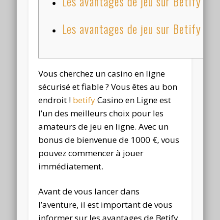
Les avantages de jeu sur Betify
Les avantages de jeu sur Betify
Vous cherchez un casino en ligne
sécurisé et fiable ? Vous êtes au bon
endroit !
betify
Casino en Ligne est
l’un des meilleurs choix pour les
amateurs de jeu en ligne. Avec un
bonus de bienvenue de 1000 €, vous
pouvez commencer à jouer
immédiatement.
Avant de vous lancer dans
l’aventure, il est important de vous
informer sur les avantages de Betify