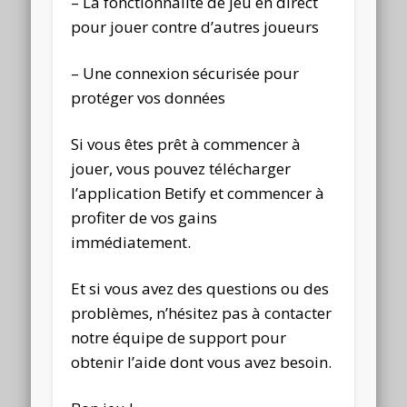
– La fonctionnalité de jeu en direct
pour jouer contre d’autres joueurs
– Une connexion sécurisée pour
protéger vos données
Si vous êtes prêt à commencer à
jouer, vous pouvez télécharger
l’application Betify et commencer à
profiter de vos gains
immédiatement.
Et si vous avez des questions ou des
problèmes, n’hésitez pas à contacter
notre équipe de support pour
obtenir l’aide dont vous avez besoin.