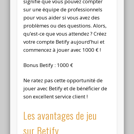
signifie que vous pouvez compter
sur une équipe de professionnels
pour vous aider si vous avez des
problèmes ou des questions. Alors,
qu’est-ce que vous attendez ? Créez
votre compte Betify aujourd’hui et
commencez à jouer avec 1000 € !
Bonus Betify : 1000 €
Ne ratez pas cette opportunité de
jouer avec Betify et de bénéficier de
son excellent service client !
Les avantages de jeu
sur Betify