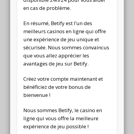
en cas de problème.
En résumé, Betify est l’un des
meilleurs casinos en ligne qui offre
une expérience de jeu unique et
sécurisée. Nous sommes convaincus
que vous allez apprécier les
avantages de jeu sur Betify.
Créez votre compte maintenant et
bénéficiez de votre bonus de
bienvenue !
Nous sommes Betify, le casino en
ligne qui vous offre la meilleure
expérience de jeu possible !