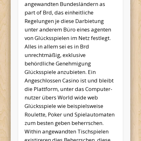
angewandten Bundesländern as
part of Brd, das einheitliche
Regelungen je diese Darbietung
unter anderem Büro eines agenten
von Glücksspielen im Netz festlegt.
Alles in allem sei es in Brd
unrechtmäßig, exklusive
behördliche Genehmigung
Glücksspiele anzubieten. Ein
Angeschlossen Casino ist und bleibt
die Plattform, unter das Computer-
nutzer übers World wide web
Glücksspiele wie beispielsweise
Roulette, Poker und Spielautomaten
zum besten geben beherrschen.
Within angewandten Tischspielen
existireren dies Beherrschen, diese