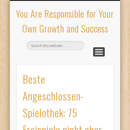
PRIVACY POLICY
MY PORTFOLIO
ABOUT ME
CONTACT
HIRE ME
HOME
You Are Responsible for Your
Own Growth and Success
Beste
Angeschlossen-
Spielothek: 75
Freispiele nicht eher