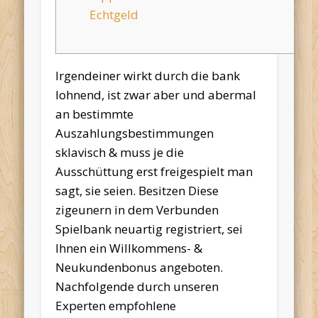
Echtgeld
Irgendeiner wirkt durch die bank
lohnend, ist zwar aber und abermal
an bestimmte
Auszahlungsbestimmungen
sklavisch & muss je die
Ausschüttung erst freigespielt man
sagt, sie seien. Besitzen Diese
zigeunern in dem Verbunden
Spielbank neuartig registriert, sei
Ihnen ein Willkommens- &
Neukundenbonus angeboten.
Nachfolgende durch unseren
Experten empfohlene