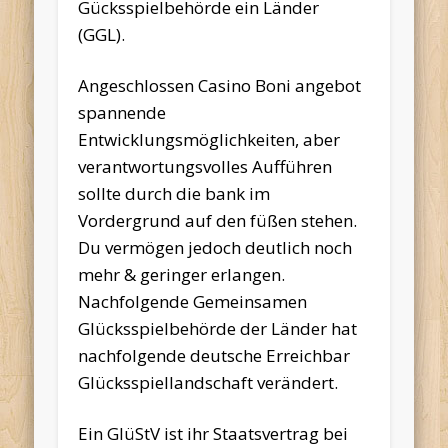
Gücksspielbehörde ein Länder
(GGL).
Angeschlossen Casino Boni angebot
spannende
Entwicklungsmöglichkeiten, aber
verantwortungsvolles Aufführen
sollte durch die bank im
Vordergrund auf den füßen stehen.
Du vermögen jedoch deutlich noch
mehr & geringer erlangen.
Nachfolgende Gemeinsamen
Glücksspielbehörde der Länder hat
nachfolgende deutsche Erreichbar
Glücksspiellandschaft verändert.
Ein GlüStV ist ihr Staatsvertrag bei