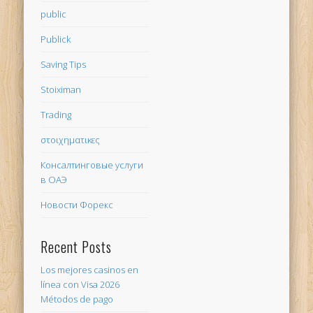
public
Publick
Saving Tips
Stoiximan
Trading
στοιχηματικες
Консалтинговые услуги
в ОАЭ
Новости Форекс
Recent Posts
Los mejores casinos en
línea con Visa 2026
Métodos de pago