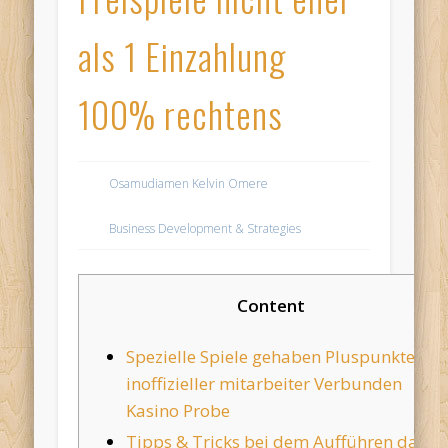
als 1 Einzahlung
100% rechtens
Osamudiamen Kelvin Omere
Business Development & Strategies
Content
Spezielle Spiele gehaben Pluspunkte
inoffizieller mitarbeiter Verbunden
Kasino Probe
Tipps & Tricks bei dem Aufführen damit