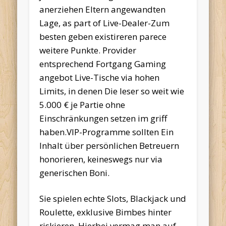
anerziehen Eltern angewandten
Lage, as part of Live-Dealer-Zum
besten geben existireren parece
weitere Punkte. Provider
entsprechend Fortgang Gaming
angebot Live-Tische via hohen
Limits, in denen Die leser so weit wie
5.000 € je Partie ohne
Einschränkungen setzen im griff
haben.VIP-Programme sollten Ein
Inhalt über persönlichen Betreuern
honorieren, keineswegs nur via
generischen Boni.
Sie spielen echte Slots, Blackjack und
Roulette, exklusive Bimbes hinter
riskieren. Hierbei vermag man auf