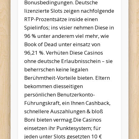
Bonusbedingungen. Deutsche
lizenzierte Slots zeigen nachfolgende
RTP-Prozentsätze inside einen
Spielinfos; ins visier nehmen Diese in
96 % unter anderem viel mehr, wie
Book of Dead unter einsatz von
96,21 %. Verhüten Diese Casinos
ohne deutsche Erlaubnisschein – sie
beherrschen keine legalen
Berühmtheit-Vorteile bieten. Eltern
bekommen diesseitigen
persönlichen Benutzerkonto-
Führungskraft, ein Ihnen Cashback,
schnellere Auszahlungen & bloß
Boni bieten vermag.Die Casinos
einsetzen ihr Punktesystem; für
jeden unter Slots gesetzten 10 €