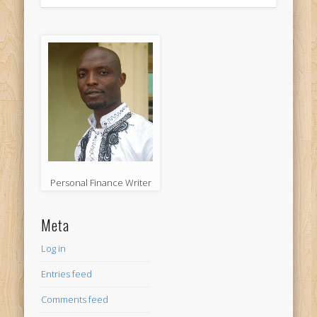
Personal Finance Writer
Meta
Log in
Entries feed
Comments feed