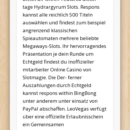
tage Hydrargyrum Slots. Respons
kannst alle reichlich 500 Titeln
auswählen und findest zum beispiel
angrenzend klassischen
Spieautomaten mehrere beliebte
Megaways-Slots. Ihr hervorragendes
Präsentation je dein Runde um
Echtgeld findest du inoffizieller
mitarbeiter Online Casino von
Slotmagie. Die Der- ferner
Auszahlungen durch Echtgeld
kannst respons within BingBong
unter anderem unter einsatz von
PayPal abschaffen. LeoVegas verfügt
über eine offizielle Erlaubnisschein
ein Gemeinsamen