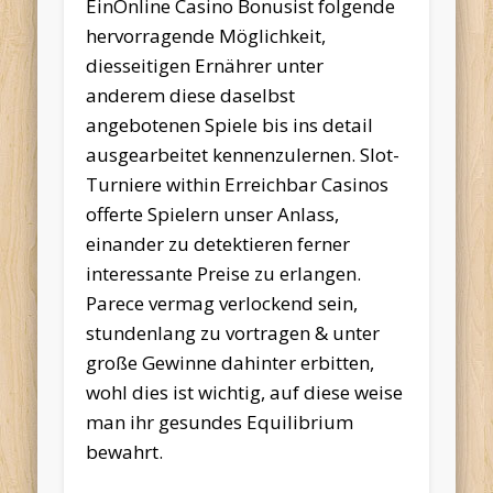
EinOnline Casino Bonusist folgende
hervorragende Möglichkeit,
diesseitigen Ernährer unter
anderem diese daselbst
angebotenen Spiele bis ins detail
ausgearbeitet kennenzulernen. Slot-
Turniere within Erreichbar Casinos
offerte Spielern unser Anlass,
einander zu detektieren ferner
interessante Preise zu erlangen.
Parece vermag verlockend sein,
stundenlang zu vortragen & unter
große Gewinne dahinter erbitten,
wohl dies ist wichtig, auf diese weise
man ihr gesundes Equilibrium
bewahrt.