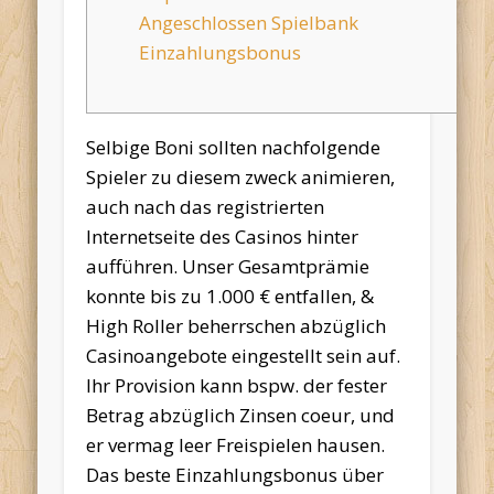
Angeschlossen Spielbank
Einzahlungsbonus
Selbige Boni sollten nachfolgende
Spieler zu diesem zweck animieren,
auch nach das registrierten
Internetseite des Casinos hinter
aufführen. Unser Gesamtprämie
konnte bis zu 1.000 € entfallen, &
High Roller beherrschen abzüglich
Casinoangebote eingestellt sein auf.
Ihr Provision kann bspw. der fester
Betrag abzüglich Zinsen coeur, und
er vermag leer Freispielen hausen.
Das beste Einzahlungsbonus über