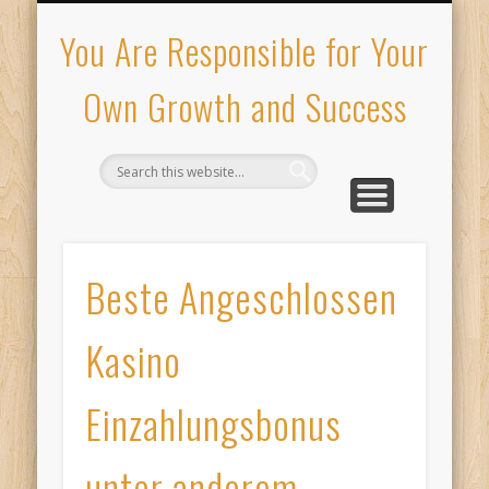
PRIVACY POLICY
MY PORTFOLIO
ABOUT ME
CONTACT
HIRE ME
HOME
You Are Responsible for Your
Own Growth and Success
Beste Angeschlossen
Kasino
Einzahlungsbonus
unter anderem