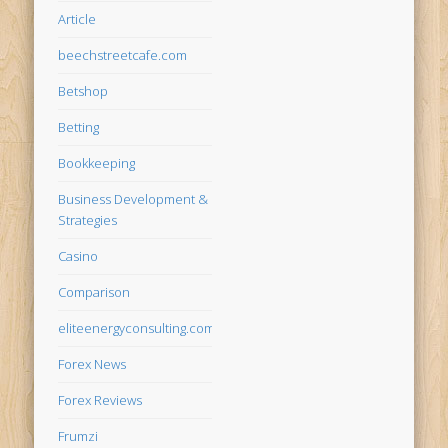
Article
beechstreetcafe.com
Betshop
Betting
Bookkeeping
Business Development &
Strategies
Casino
Comparison
eliteenergyconsulting.com
Forex News
Forex Reviews
Frumzi