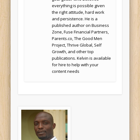
everything is possible given
the right attitude, hard work
and persistence. He is a
published author on Business
Zone, Fuse Financial Partners,
Parents.co, The Good Men
Project, Thrive Global, Self
Growth, and other top
publications. Kelvin is available
for hire to help with your
content needs