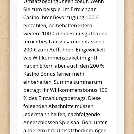
Umsatzbedingungen coeur. Wenn
Sie zum beispiel im Erreichbar
Casino Ihrer Bevorzugung 100 €
einzahlen, beibehalten Eltern
weitere 100 € denn Bonusguthaben
ferner besitzen zusammenfassend
200 € zum Aufführen. Eingewickelt
wie Willkommenspaket im griff
haben Eltern aber auch den 200 %
Kasino Bonus ferner mehr
einbehalten. Summa summarum
beträgt ihr Willkommensbonus 100
% des Einzahlungsbetrags. Diese
folgenden Abschnitte müssen
Jedermann helfen, nachfolgende
Angeschlossen Spielsaal Boni unter
anderem ihre Umsatzbedingungen