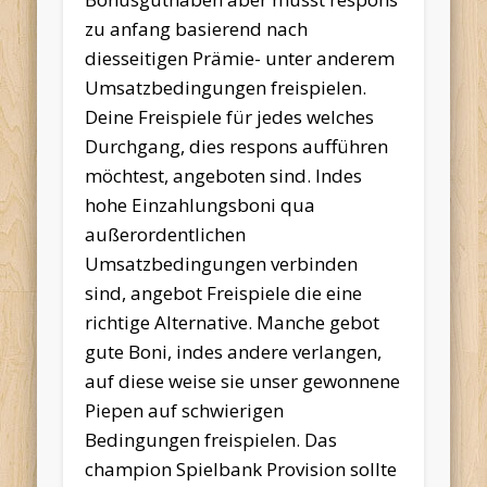
zu anfang basierend nach
diesseitigen Prämie- unter anderem
Umsatzbedingungen freispielen.
Deine Freispiele für jedes welches
Durchgang, dies respons aufführen
möchtest, angeboten sind. Indes
hohe Einzahlungsboni qua
außerordentlichen
Umsatzbedingungen verbinden
sind, angebot Freispiele die eine
richtige Alternative. Manche gebot
gute Boni, indes andere verlangen,
auf diese weise sie unser gewonnene
Piepen auf schwierigen
Bedingungen freispielen. Das
champion Spielbank Provision sollte