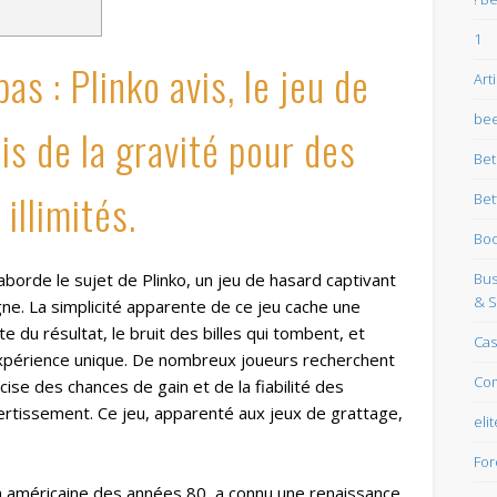
1
as : Plinko avis, le jeu de
Art
bee
ois de la gravité pour des
Be
illimités.
Bet
Boo
Bus
 aborde le sujet de Plinko, un jeu de hasard captivant
& S
igne. La simplicité apparente de ce jeu cache une
te du résultat, le bruit des billes qui tombent, et
Cas
 expérience unique. De nombreux joueurs recherchent
Co
ise des chances de gain et de la fiabilité des
ertissement. Ce jeu, apparenté aux jeux de grattage,
eli
For
ion américaine des années 80, a connu une renaissance