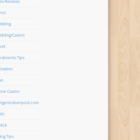
ex Reviews
mzi
bling
bling/Casino
bet
estments Tips
ivation
ws
ine Casino
ngeriesliverpool.com
lic
lick
ing Tips