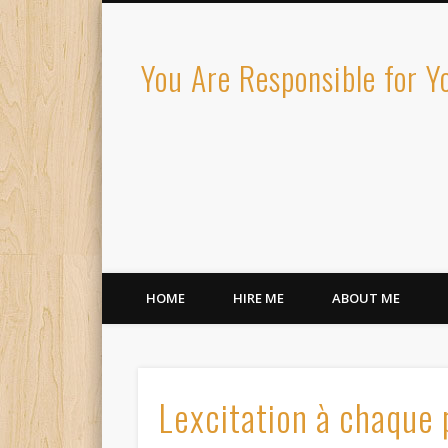
You Are Responsible for 
HOME
HIRE ME
ABOUT ME
Lexcitation à chaque p