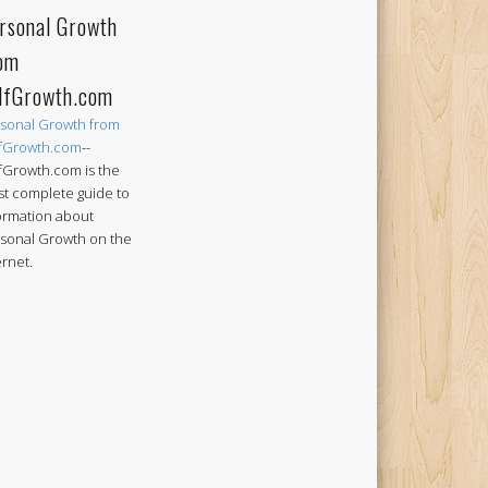
rsonal Growth
om
lfGrowth.com
sonal Growth from
fGrowth.com
--
fGrowth.com is the
t complete guide to
ormation about
sonal Growth on the
ernet.