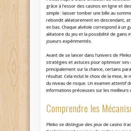
grâce à l’essor des casinos en ligne et de
simple : laisser tomber une bille au sommet
rebondit aléatoirement en descendant, att
en bas. Chaque alvéole correspond à un ga
aléatoire du jeu et la possibilité de gains
joueurs expérimentés.
Avant de se lancer dans l’univers de Plinko
stratégies et astuces pour optimiser ses 
principalement sur la chance, certains pa
résultat. Cela inclut le choix de la mise, l
du niveau de risque. Un examen attentif 
informations précieuses sur les meilleurs 
Comprendre les Mécanis
Plinko se distingue des jeux de casino trad