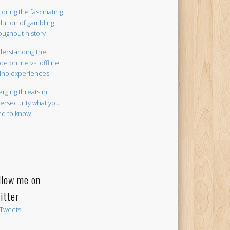
loring the fascinating
lution of gambling
oughout history
erstanding the
ide online vs. offline
ino experiences
rging threats in
ersecurity what you
d to know
llow me on
itter
Tweets