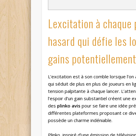
Lexcitation à chaque p
hasard qui défie les l
gains potentiellement 
L’excitation est à son comble lorsque l’on
qui séduit de plus en plus de joueurs en l
tension palpitante à chaque lancer. L’atten
l’espoir d’un gain substantiel créent une
des
plinko avis
pour se faire une idée préc
différentes plateformes proposant ce div
possède un charme indéniable.
Plinko, inspiré d’une émission de télévis