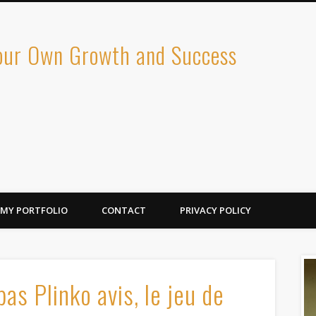
Your Own Growth and Success
MY PORTFOLIO
CONTACT
PRIVACY POLICY
as Plinko avis, le jeu de