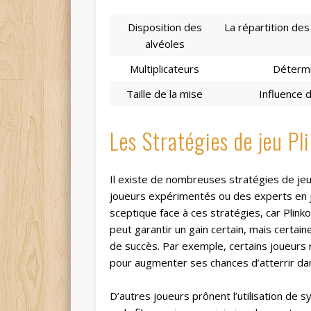
Disposition des
La répartition des
alvéoles
Multiplicateurs
Détermi
Taille de la mise
Influence 
Les Stratégies de jeu Pl
Il existe de nombreuses stratégies de jeu
joueurs expérimentés ou des experts en j
sceptique face à ces stratégies, car Plink
peut garantir un gain certain, mais certa
de succès. Par exemple, certains joueurs 
pour augmenter ses chances d’atterrir dan
D’autres joueurs prônent l’utilisation de 