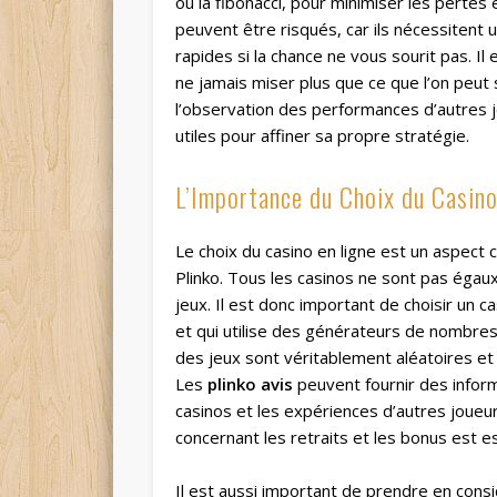
ou la fibonacci, pour minimiser les perte
peuvent être risqués, car ils nécessitent 
rapides si la chance ne vous sourit pas. Il
ne jamais miser plus que ce que l’on peu
l’observation des performances d’autres 
utiles pour affiner sa propre stratégie.
L’Importance du Choix du Casin
Le choix du casino en ligne est un aspect 
Plinko. Tous les casinos ne sont pas égaux
jeux. Il est donc important de choisir un c
et qui utilise des générateurs de nombres a
des jeux sont véritablement aléatoires et
Les
plinko avis
peuvent fournir des inform
casinos et les expériences d’autres joueur
concernant les retraits et les bonus est e
Il est aussi important de prendre en consid