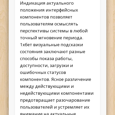
Индикация актуального
положения интерфейсных
компонентов позволяет
пользователям осмыслять
перспективы системы в любой
точный мгновение периода.
1хбет визуальные подсказки
состояния заключают разные
способы показа работы,
доступности, загрузки и
ошибочных статусов
компонентов. Ясное различение
между действующими и
недействующими компонентами
предотвращает разочарование
пользователей и устремляет их
внимание на актуальные