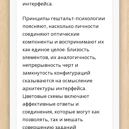
интерфейса.
Принципы гештальт-психологии
поясняют, насколько личности
соединяют оптические
компоненты и воспринимают их
как единое целое. Близость
элементов, их аналогичность,
непрерывность черт и
замкнутость конфигураций
сказываются на осмысление
архитектуры интерфейса.
Цветовые схемы включают
аффективные ответы и
соединения, которые могут как
позволять, так и мешать
совершению заданий