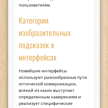
пользователем.
Категории
изобразительных
подсказок в
интерфейсах
Новейшие интерфейсы
используют разнообразные пути
оптической коммуникации,
всякий из каких выступает
определенным намерениям и
реализует специфические