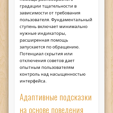
градации тщательности в
зависимости от требования
пользователя. Фундаментальный
ступень включает минимально
нужные индикаторы,
расширенная помощь
запускается по обращению.
Потенциал скрытия или
отключения советов дает
опытным пользователям
контроль над насыщенностью
интерфейса.
Адаптивные подсказки
на основе поведения