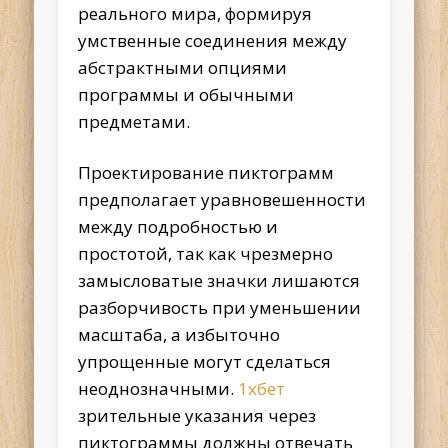
реального мира, формируя
умственные соединения между
абстрактными опциями
программы и обычными
предметами.
Проектирование пиктограмм
предполагает уравновешенности
между подробностью и
простотой, так как чрезмерно
замысловатые значки лишаются
разборчивость при уменьшении
масштаба, а избыточно
упрощенные могут сделаться
неоднозначными.
1хбет
зрительные указания через
пиктограммы должны отвечать