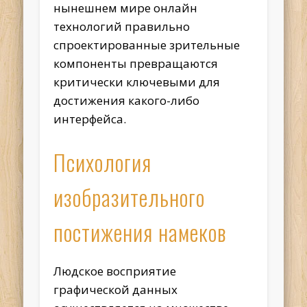
нынешнем мире онлайн
технологий правильно
спроектированные зрительные
компоненты превращаются
критически ключевыми для
достижения какого-либо
интерфейса.
Психология
изобразительного
постижения намеков
Людское восприятие
графической данных