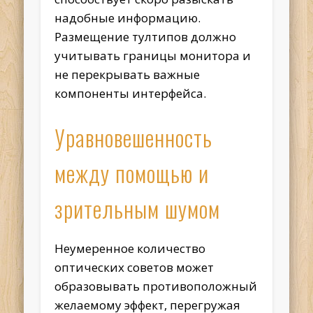
надобные информацию.
Размещение тултипов должно
учитывать границы монитора и
не перекрывать важные
компоненты интерфейса.
Уравновешенность
между помощью и
зрительным шумом
Неумеренное количество
оптических советов может
образовывать противоположный
желаемому эффект, перегружая