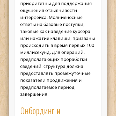
приоритетны для поддержания
ощущения отзывчивости
интерфейса. Молниеносные
ответы на базовые поступки,
таковые как наведение курсора
или нажатие клавиши, призваны
происходить в время первых 100
миллисекунд. Для операций,
предполагающих проработки
сведений, структура должна
предоставлять промежуточные
показатели продвижения и
предполагаемое период
завершения.
Онбординг и