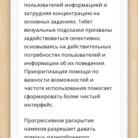
пользователей информацией и
затрудняя концентрацию на
основных заданиях. 1хбет
визуальные подсказки призваны
задействоваться селективно,
основываясь на действительных
потребностях пользователей и
информации об их поведении.
Приоритизация помощи по
важности возможностей и
частоте использования помогает
сформировать более чистый
интерфейс.
Прогрессивное раскрытие
намеков разрешает давать
помощь разнообразного