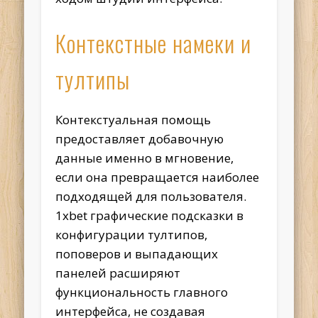
Контекстные намеки и
тултипы
Контекстуальная помощь
предоставляет добавочную
данные именно в мгновение,
если она превращается наиболее
подходящей для пользователя.
1xbet графические подсказки в
конфигурации тултипов,
поповеров и выпадающих
панелей расширяют
функциональность главного
интерфейса, не создавая