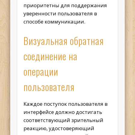
приоритетны для поддержания
уверенности пользователя в
способе коммуникации.
Визуальная обратная
соединение на
операции
пользователя
Каждое поступок пользователя в
интерфейсе должно достигать
соответствующий зрительный
реакцию, удостоверяющий